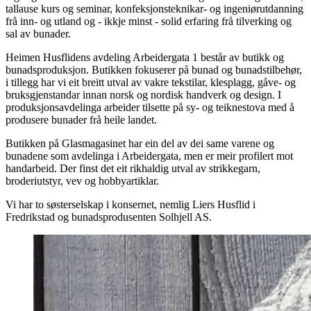
tallause kurs og seminar, konfeksjonsteknikar- og ingeniørutdanning
frå inn- og utland og - ikkje minst - solid erfaring frå tilverking og
sal av bunader.
Heimen Husflidens avdeling Arbeidergata 1 består av butikk og
bunadsproduksjon. Butikken fokuserer på bunad og bunadstilbehør,
i tillegg har vi eit breitt utval av vakre tekstilar, klesplagg, gåve- og
bruksgjenstandar innan norsk og nordisk handverk og design. I
produksjonsavdelinga arbeider tilsette på sy- og teiknestova med å
produsere bunader frå heile landet.
Butikken på Glasmagasinet har ein del av dei same varene og
bunadene som avdelinga i Arbeidergata, men er meir profilert mot
handarbeid. Der finst det eit rikhaldig utval av strikkegarn,
broderiutstyr, vev og hobbyartiklar.
Vi har to søsterselskap i konsernet, nemlig Liers Husflid i
Fredrikstad og bunadsprodusenten Solhjell AS.