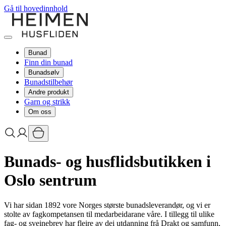
Gå til hovedinnhold
Bunad
Finn din bunad
Bunadsølv
Bunadstilbehør
Andre produkt
Garn og strikk
Om oss
Bunads- og husflidsbutikken i
Oslo sentrum
Vi har sidan 1892 vore Norges største bunadsleverandør, og vi er
stolte av fagkompetansen til medarbeidarane våre. I tillegg til ulike
fag- og sveinebrev har fleire av dei utdanning frå Drakt og samfunn,