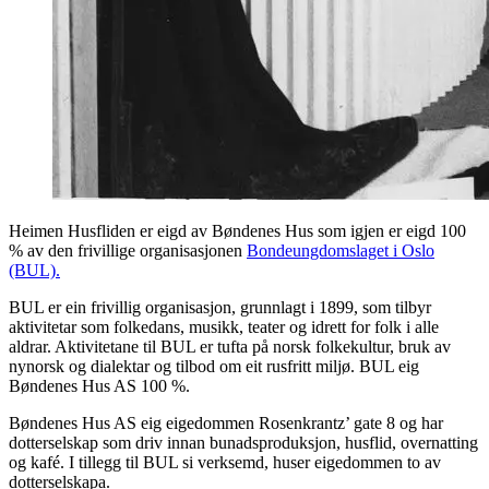
Heimen Husfliden er eigd av Bøndenes Hus som igjen er eigd 100
% av den frivillige organisasjonen
Bondeungdomslaget i Oslo
(BUL).
BUL er ein frivillig organisasjon, grunnlagt i 1899, som tilbyr
aktivitetar som folkedans, musikk, teater og idrett for folk i alle
aldrar. Aktivitetane til BUL er tufta på norsk folkekultur, bruk av
nynorsk og dialektar og tilbod om eit rusfritt miljø. BUL eig
Bøndenes Hus AS 100 %.
Bøndenes Hus AS eig eigedommen Rosenkrantz’ gate 8 og har
dotterselskap som driv innan bunadsproduksjon, husflid, overnatting
og kafé. I tillegg til BUL si verksemd, huser eigedommen to av
dotterselskapa.