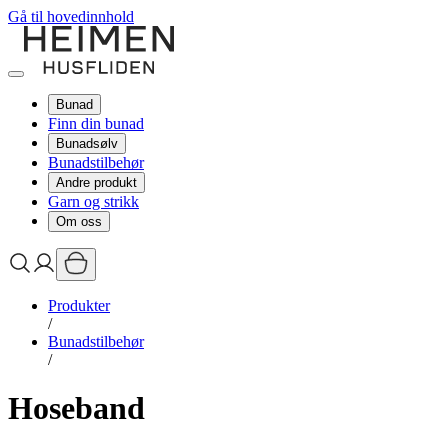
Gå til hovedinnhold
Bunad
Finn din bunad
Bunadsølv
Bunadstilbehør
Andre produkt
Garn og strikk
Om oss
Produkter
/
Bunadstilbehør
/
Hoseband