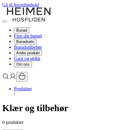
Gå til hovedinnhold
Bunad
Finn din bunad
Bunadsølv
Bunadstilbehør
Andre produkt
Garn og strikk
Om oss
Produkter
/
Klær og tilbehør
0
produkter