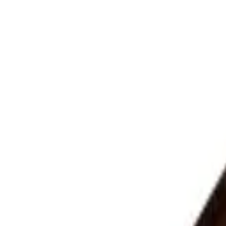
Gå til hovedinnhold
Bunad
Finn din bunad
Bunadsølv
Bunadstilbehør
Andre produkt
Garn og strikk
Om oss
Produkter
/
Bunadstilbehør
/
Heimen Husfliden skjortepose - 88822
/