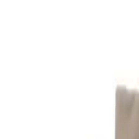
Sigdal-Eggedal - Hoffart I 2C
/