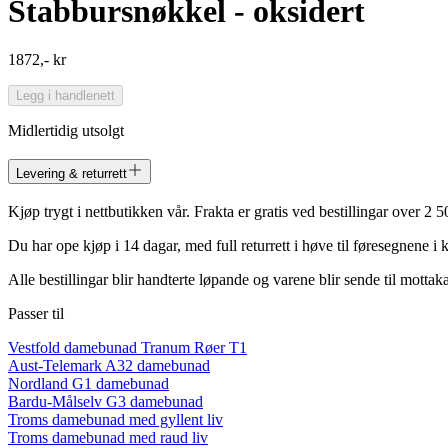
Stabbursnøkkel - oksidert
1872,- kr
Legg i handlenett
Midlertidig utsolgt
Levering & returrett
Kjøp trygt i nettbutikken vår. Frakta er gratis ved bestillingar over 2
Du har ope kjøp i 14 dagar, med full returrett i høve til føresegnene i 
Alle bestillingar blir handterte løpande og varene blir sende til motta
Passer til
Vestfold damebunad Tranum Røer T1
Aust-Telemark A32 damebunad
Nordland G1 damebunad
Bardu-Målselv G3 damebunad
Troms damebunad med gyllent liv
Troms damebunad med raud liv