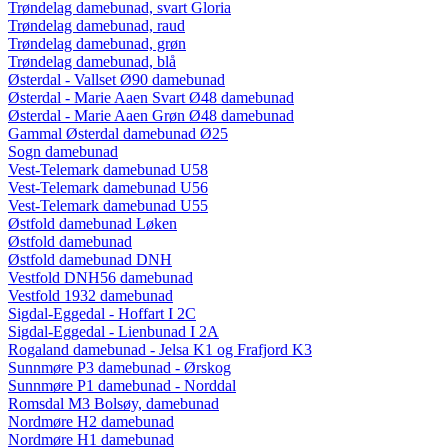
Trøndelag damebunad, svart Gloria
Trøndelag damebunad, raud
Trøndelag damebunad, grøn
Trøndelag damebunad, blå
Østerdal - Vallset Ø90 damebunad
Østerdal - Marie Aaen Svart Ø48 damebunad
Østerdal - Marie Aaen Grøn Ø48 damebunad
Gammal Østerdal damebunad Ø25
Sogn damebunad
Vest-Telemark damebunad U58
Vest-Telemark damebunad U56
Vest-Telemark damebunad U55
Østfold damebunad Løken
Østfold damebunad
Østfold damebunad DNH
Vestfold DNH56 damebunad
Vestfold 1932 damebunad
Sigdal-Eggedal - Hoffart I 2C
Sigdal-Eggedal - Lienbunad I 2A
Rogaland damebunad - Jelsa K1 og Frafjord K3
Sunnmøre P3 damebunad - Ørskog
Sunnmøre P1 damebunad - Norddal
Romsdal M3 Bolsøy, damebunad
Nordmøre H2 damebunad
Nordmøre H1 damebunad