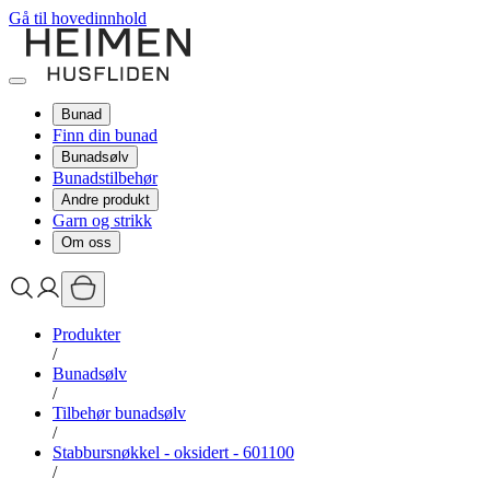
Gå til hovedinnhold
Bunad
Finn din bunad
Bunadsølv
Bunadstilbehør
Andre produkt
Garn og strikk
Om oss
Produkter
/
Bunadsølv
/
Tilbehør bunadsølv
/
Stabbursnøkkel - oksidert - 601100
/