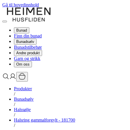
Gå til hovedinnhold
Bunad
Finn din bunad
Bunadsølv
Bunadstilbehør
Andre produkt
Garn og strikk
Om oss
Produkter
/
Bunadsølv
/
Halssølje
/
Halsring gammalforgylt - 181700
/