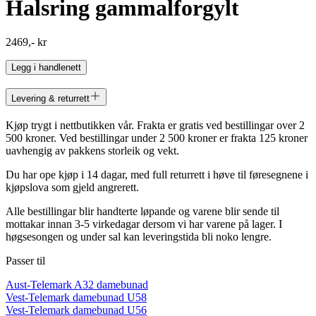
Halsring gammalforgylt
2469,- kr
Legg i handlenett
Levering & returrett
Kjøp trygt i nettbutikken vår. Frakta er gratis ved bestillingar over 2
500 kroner. Ved bestillingar under 2 500 kroner er frakta 125 kroner
uavhengig av pakkens storleik og vekt.
Du har ope kjøp i 14 dagar, med full returrett i høve til føresegnene i
kjøpslova som gjeld angrerett.
Alle bestillingar blir handterte løpande og varene blir sende til
mottakar innan 3-5 virkedagar dersom vi har varene på lager. I
høgsesongen og under sal kan leveringstida bli noko lengre.
Passer til
Aust-Telemark A32 damebunad
Vest-Telemark damebunad U58
Vest-Telemark damebunad U56