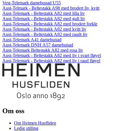
Vest-Telemark damebunad U55
Aust-Telmark - Beltestakk A98 med brodert liv, kvitt
Aust-Telemark - Beltestakk A82 med lilla liv
Aust-Telemark - Beltestakk A82 med gult liv
Aust-Telemark - Beltestakk A82 med brodert forkle
Aust-Telemark - Beltestakk A82 med kvitt liv
Aust-Telemark - Beltestakk A82 med raudt liv
Aust-Telemark A41 damebunad
Aust-Telemark DNH A57 damebunad
Aust-Telemark Beltestakk A82 med rosa liv
Aust-Telemark - Beltestakk A82 med liv i svart fløyel
Aust-Telemark - Beltestakk A82 med liv i raud fløyel
Om oss
Om Heimen Husfliden
Ledig stilling