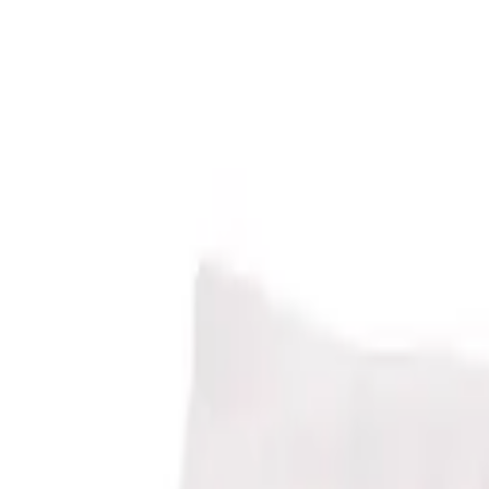
Aust-Telmark - Beltestakk A98 med brodert liv, kvitt
/