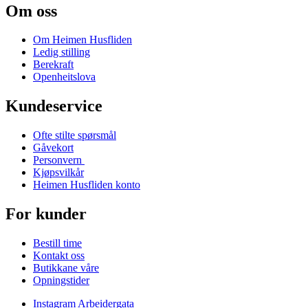
Om oss
Om Heimen Husfliden
Ledig stilling
Berekraft
Openheitslova
Kundeservice
Ofte stilte spørsmål
Gåvekort
Personvern
Kjøpsvilkår
Heimen Husfliden konto
For kunder
Bestill time
Kontakt oss
Butikkane våre
Opningstider
Instagram Arbeidergata