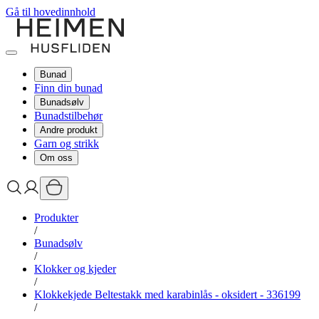
Gå til hovedinnhold
Bunad
Finn din bunad
Bunadsølv
Bunadstilbehør
Andre produkt
Garn og strikk
Om oss
Produkter
/
Bunadsølv
/
Klokker og kjeder
/
Klokkekjede Beltestakk med karabinlås - oksidert - 336199
/