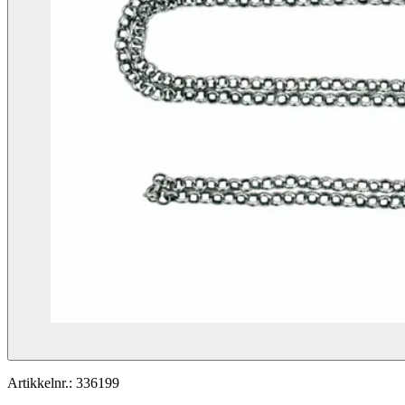
Artikkelnr.:
336199