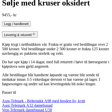
Sølje med kruser oksidert
9455,- kr
Legg i handlenett
Levering & returrett
Kjøp trygt i nettbutikken vår. Frakta er gratis ved bestillingar over 2
500 kroner. Ved bestillingar under 2 500 kroner er frakta 125 kroner
uavhengig av pakkens storleik og vekt.
Du har ope kjøp i 14 dagar, med full returrett i høve til føresegnene i
kjøpslova som gjeld angrerett.
Alle bestillingar blir handterte løpande og varene blir sende til
mottakar innan 3-5 virkedagar dersom vi har varene på lager. I
høgsesongen og under sal kan leveringstida bli noko lengre.
Passer til
Aust-Telmark - Beltestakk A98 med brodert liv, kvitt
Aust-Telemark A32 damebunad
Vest-Telemark damebunad U58