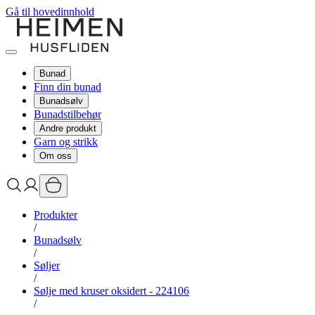
Gå til hovedinnhold
Bunad
Finn din bunad
Bunadsølv
Bunadstilbehør
Andre produkt
Garn og strikk
Om oss
Produkter
/
Bunadsølv
/
Søljer
/
Sølje med kruser oksidert - 224106
/