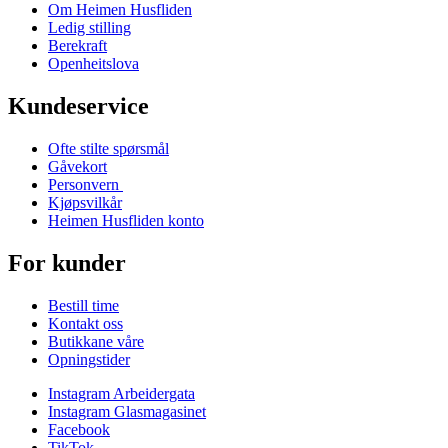
Om Heimen Husfliden
Ledig stilling
Berekraft
Openheitslova
Kundeservice
Ofte stilte spørsmål
Gåvekort
Personvern
Kjøpsvilkår
Heimen Husfliden konto
For kunder
Bestill time
Kontakt oss
Butikkane våre
Opningstider
Instagram Arbeidergata
Instagram Glasmagasinet
Facebook
TikTok