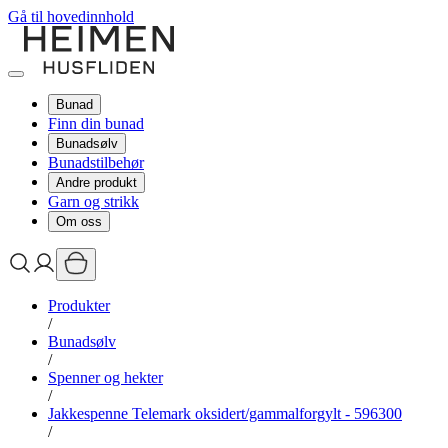
Gå til hovedinnhold
Bunad
Finn din bunad
Bunadsølv
Bunadstilbehør
Andre produkt
Garn og strikk
Om oss
Produkter
/
Bunadsølv
/
Spenner og hekter
/
Jakkespenne Telemark oksidert/gammalforgylt - 596300
/